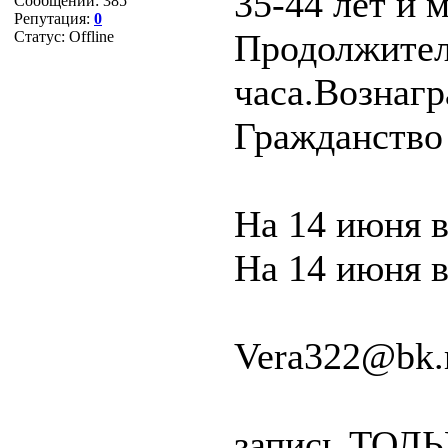
35-44 лет и 
Сообщений:
385
Репутация:
0
Продолжител
Статус:
Offline
часа.Вознагр
Гражданство
На 14 июня в
На 14 июня в
Vera322@bk.
запись ТОЛЬК