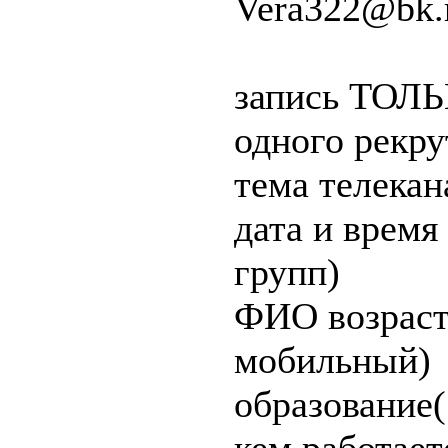
Vera322@bk.
запись ТОЛЬК
одного рекру
тема телека
дата и время
групп)
ФИО возраст
мобильный)
образование(