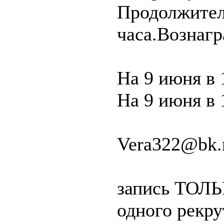
Продолжител
часа.Вознагр
На 9 июня в 
На 9 июня в 
Vera322@bk.
запись ТОЛЬК
одного рекру