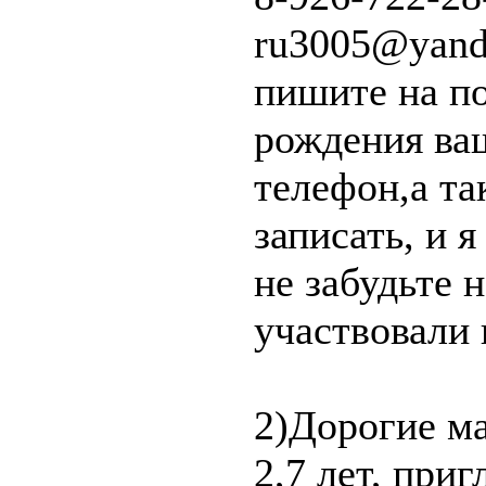
ru3005@yand
пишите на п
рождения ва
телефон,а та
записать, и 
не забудьте н
участвовали 
2)Дорогие ма
2,7 лет, при