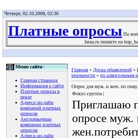
Четверг, 02.10.2008, 02:36
Платные опросы
По воп
faraa.ru пишите на trap_h
Меню сайта
Главная
»
Доска объявлений
»
реальности
»
по алкогольным 
Главная страница
Информация о сайте
Опрос для муж. и жен. по пиву.
Платные опросы в
Фокус-группа |
реале
Приглашаю п
Адреса он-лайн
компаний платных
опросов
опросе муж. 
Англоязычные
компании платных
жен.потреби
опросов
Адреса он-лайн