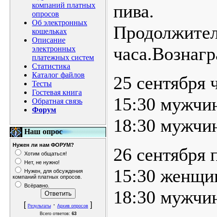
компаний платных
пива.
опросов
Об электронных
Продолжител
кошельках
Описание
часа.Вознагр
электронных
платежных систем
Статистика
Каталог файлов
25 сентября 
Тесты
Гостевая книга
15:30 мужчи
Обратная связь
Форум
18:30 мужчи
Наш опрос
Нужен ли нам ФОРУМ?
26 сентября 
Хотим общаться!
Нет, не нужно!
15:30 женщи
Нужен, для обсуждения
компаний платных опросов.
Всёравно.
18:30 мужчи
[
·
]
Результаты
Архив опросов
Всего ответов:
63