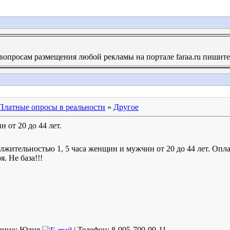
опросам размещения любой рекламы на портале faraa.ru пишите н
Платные опросы в реальности
»
Другое
 от 20 до 44 лет.
жительностью 1, 5 часа женщин и мужчин от 20 до 44 лет. Оплат
. Не база!!!
лицо:
Юлия
| Телефон:
8-905-700-99-11