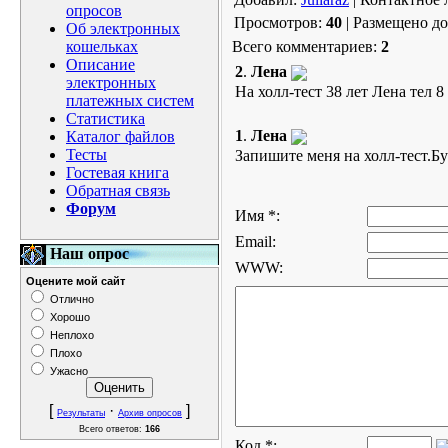
опросов
Просмотров:
40
| Размещено до
Об электронных
кошельках
Всего комментариев:
2
Описание
2
.
Лена
электронных
На холл-тест 38 лет Лена тел 8
платежных систем
Статистика
1
.
Лена
Каталог файлов
Тесты
Запишите меня на холл-тест.Бу
Гостевая книга
Обратная связь
Форум
Имя *:
Email:
Наш опрос
WWW:
Оцените мой сайт
Отлично
Хорошо
Неплохо
Плохо
Ужасно
[
·
]
Результаты
Архив опросов
Всего ответов:
166
Код *: