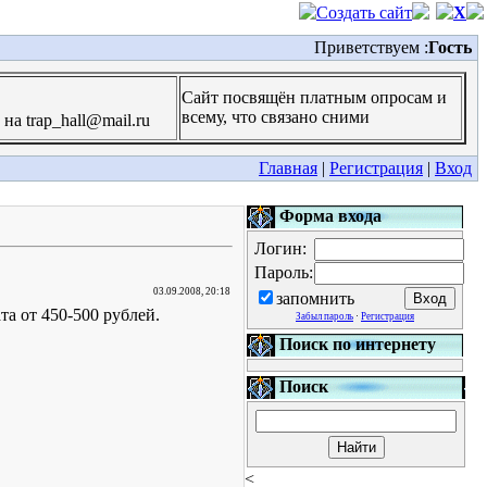
Создать сайт
X
Приветствуем :
Гость
Сайт посвящён платным опросам и
всему, что связано сними
а trap_hall@mail.ru
Главная
|
Регистрация
|
Вход
Форма входа
Логин:
Пароль:
03.09.2008, 20:18
запомнить
а от 450-500 рублей.
Забыл пароль
·
Регистрация
Поиск по интернету
Поиск
<