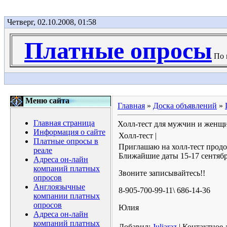
Четверг, 02.10.2008, 01:58
Платные опросы
По в
Меню сайта
Главная
»
Доска объявлений
»
Главная страница
Холл-тест для мужчин и женщин
Информация о сайте
Холл-тест |
Платные опросы в
Приглашаю на холл-тест продол
реале
Ближайшие даты 15-17 сентября
Адреса он-лайн
компаний платных
Звоните записывайтесь!!
опросов
Англоязычные
8-905-700-99-11\ 686-14-36
компании платных
опросов
Юлия
Адреса он-лайн
компаний платных
Добавил:
Juliaraz
| Контактное 