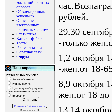
компаний платных
час.Вознагр
опросов
Об электронных
рублей.
кошельках
Описание
электронных
29.30 сентябр
платежных систем
Статистика
Каталог файлов
-только жен.о
Тесты
Гостевая книга
Обратная связь
1,2 октября 1
Форум
-жен.от 18-65
Наш опрос
Нужен ли нам ФОРУМ?
Хотим общаться!
8,9 октября 1
Нет, не нужно!
Нужен, для обсуждения
жен.от 18 до 
компаний платных опросов.
Всёравно.
[
·
]
13,14 октября
Результаты
Архив опросов
Всего ответов:
63