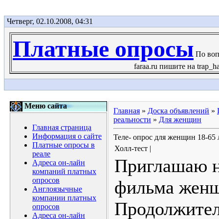
Четверг, 02.10.2008, 04:31
Платные опросы
По воп
faraa.ru пишите на trap_h
Меню сайта
Главная
»
Доска объявлений
»
реальности
»
Для женщин
Главная страница
Информация о сайте
Теле- опрос для женщин 18-65 
Платные опросы в
Холл-тест |
реале
Приглашаю н
Адреса он-лайн
компаний платных
опросов
фильма женщ
Англоязычные
компании платных
Продолжител
опросов
Адреса он-лайн