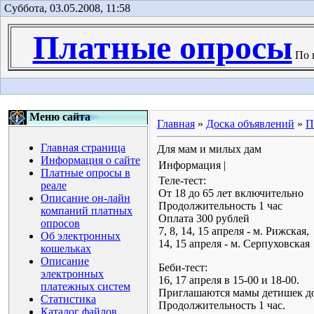
Суббота, 03.05.2008, 11:58
Платные опросы
По в
Меню сайта
Главная
»
Доска объявлений
»
П
Главная страница
Для мам и милых дам
Информация о сайте
Информация |
Платные опросы в
Теле-тест:
реале
От 18 до 65 лет включительно
Описание он-лайн
Продолжительность 1 час
компаний платных
Оплата 300 рублей
опросов
7, 8, 14, 15 апреля - м. Рижская,
Об электронных
14, 15 апреля - м. Серпуховская
кошельках
Описание
Беби-тест:
электронных
16, 17 апреля в 15-00 и 18-00.
платежных систем
Приглашаются мамы детишек до 
Статистика
Продолжительность 1 час.
Каталог файлов