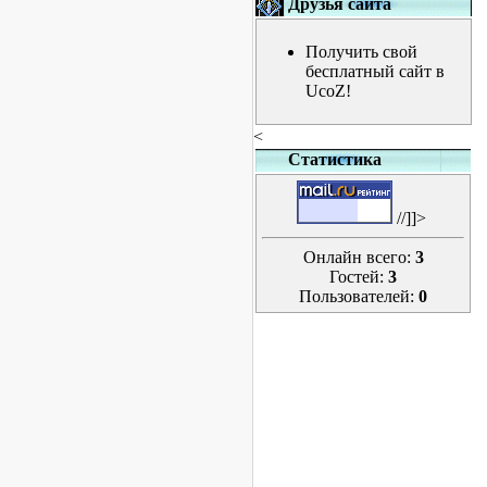
Друзья сайта
Получить свой
бесплатный сайт в
UcoZ!
<
Статистика
//]]>
Онлайн всего:
3
Гостей:
3
Пользователей:
0