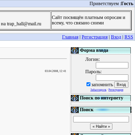
Приветствуем :
Гость
Сайт посвящён платным опросам и
всему, что связано сними
а trap_hall@mail.ru
Главная
|
Регистрация
|
Вход
|
RSS
Форма входа
Логин:
Пароль:
03.04.2008, 12:41
запомнить
Забыл пароль
·
Регистрация
Поиск по интернету
Поиск