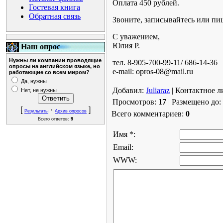
Оплата 450 рублей.
Гостевая книга
Обратная связь
Звоните, записывайтесь или пиш
С уважением,
Юлия Р.
Наш опрос
Нужны ли компании проводящие
тел. 8-905-700-99-11/ 686-14-36
опросы на английском языке, но
e-mail: opros-08@mail.ru
работающие со всем миром?
Да, нужны
Добавил:
Juliaraz
| Контактное л
Нет, не нужны
Просмотров:
17
| Размещено до: 
[
·
]
Результаты
Архив опросов
Всего комментариев:
0
Всего ответов:
9
Имя *:
Email:
WWW: